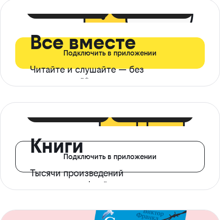
399 ₽ в мес
21 ₽ в день
Все вместе
Подключить в приложении
Читайте и слушайте — без
ограничений*
299 ₽ в мес
14 ₽ в день
Книги
Подключить в приложении
Тысячи произведений
с доступом офлайн