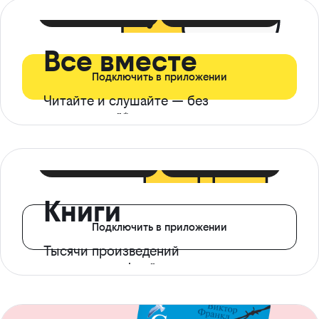
399 ₽ в мес
21 ₽ в день
Все вместе
Подключить в приложении
Читайте и слушайте — без
ограничений*
299 ₽ в мес
14 ₽ в день
Книги
Подключить в приложении
Тысячи произведений
с доступом офлайн