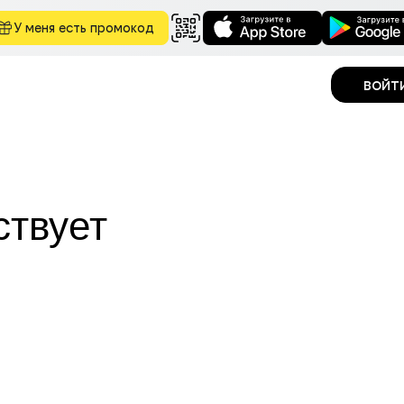
У меня есть промокод
войт
ствует