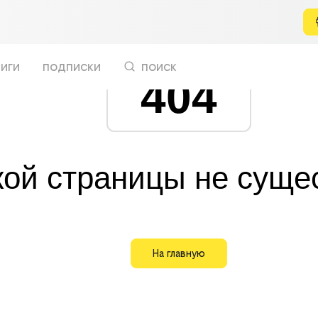
иги
подписки
поиск
404
кой страницы не суще
На главную