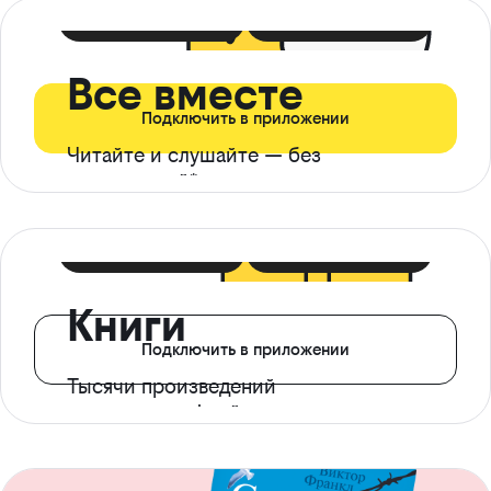
399 ₽ в мес
21 ₽ в день
Все вместе
Подключить в приложении
Читайте и слушайте — без
ограничений*
299 ₽ в мес
14 ₽ в день
Книги
Подключить в приложении
Тысячи произведений
с доступом офлайн