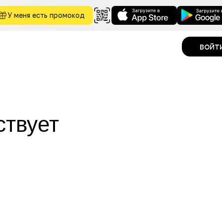
У меня есть промокод
войт
ствует