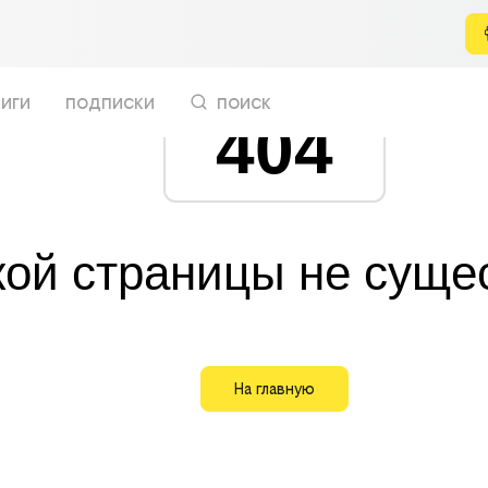
иги
подписки
поиск
404
кой страницы не суще
На главную