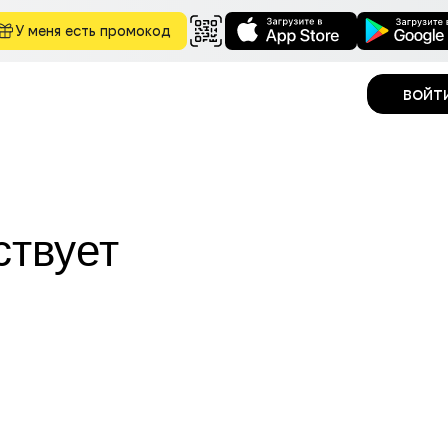
У меня есть промокод
войт
ствует