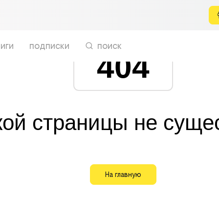
иги
подписки
поиск
404
кой страницы не суще
На главную