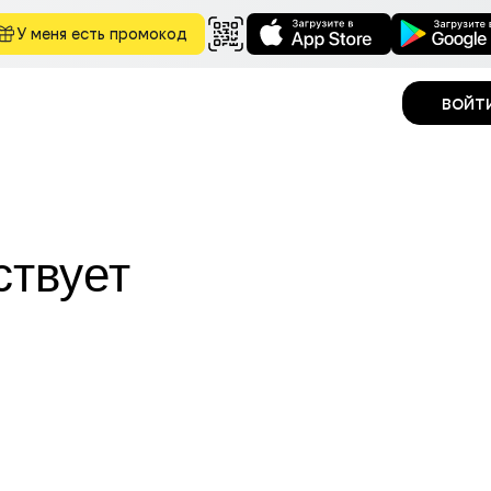
У меня есть промокод
войт
ствует