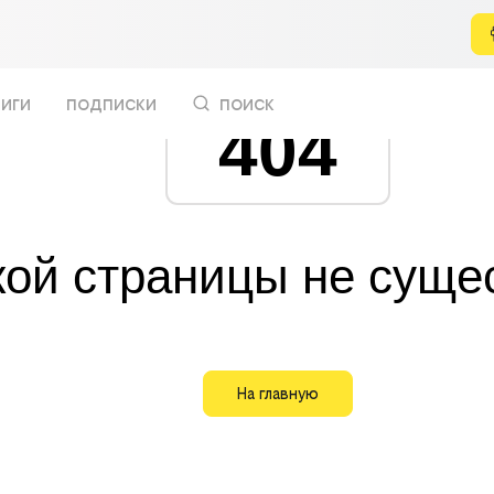
иги
подписки
поиск
404
кой страницы не суще
На главную