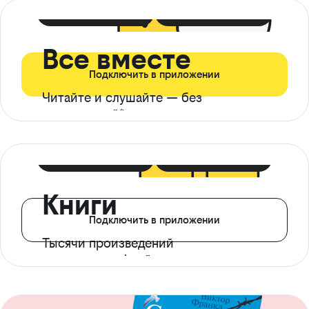
399 ₽ в мес
21 ₽ в день
Все вместе
Подключить в приложении
Читайте и слушайте — без
ограничений*
299 ₽ в мес
14 ₽ в день
Книги
Подключить в приложении
Тысячи произведений
с доступом офлайн