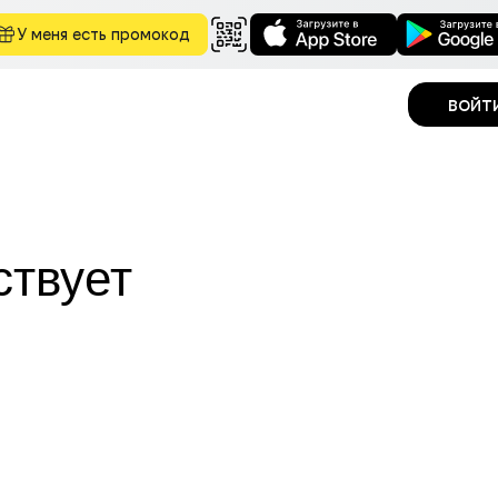
У меня есть промокод
войт
ствует