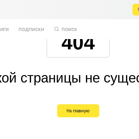
иги
подписки
поиск
404
кой страницы не суще
На главную