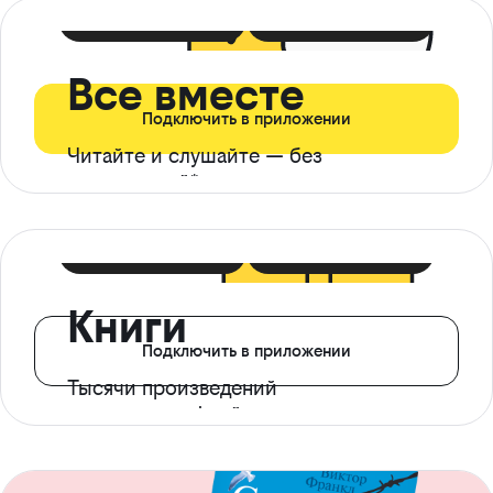
399 ₽ в мес
21 ₽ в день
Все вместе
Подключить в приложении
Читайте и слушайте — без
ограничений*
299 ₽ в мес
14 ₽ в день
Книги
Подключить в приложении
Тысячи произведений
с доступом офлайн