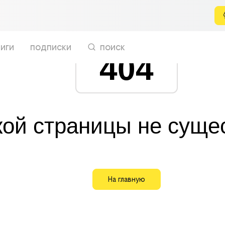
иги
подписки
поиск
404
кой страницы не суще
На главную