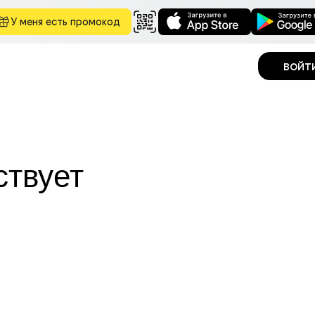
У меня есть промокод
войт
ствует