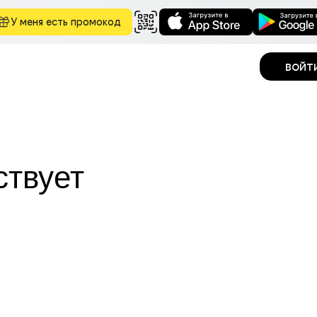
У меня есть промокод
войт
ствует