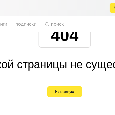
иги
подписки
поиск
404
кой страницы не суще
На главную