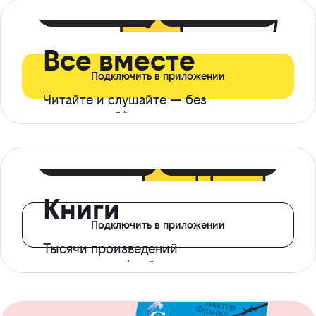
399 ₽ в мес
21 ₽ в день
Все вместе
Подключить в приложении
Читайте и слушайте — без
ограничений*
299 ₽ в мес
14 ₽ в день
Книги
Подключить в приложении
Тысячи произведений
с доступом офлайн