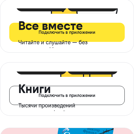
399 ₽ в мес
21 ₽ в день
Все вместе
Подключить в приложении
Читайте и слушайте — без
ограничений*
299 ₽ в мес
14 ₽ в день
Книги
Подключить в приложении
Тысячи произведений
с доступом офлайн