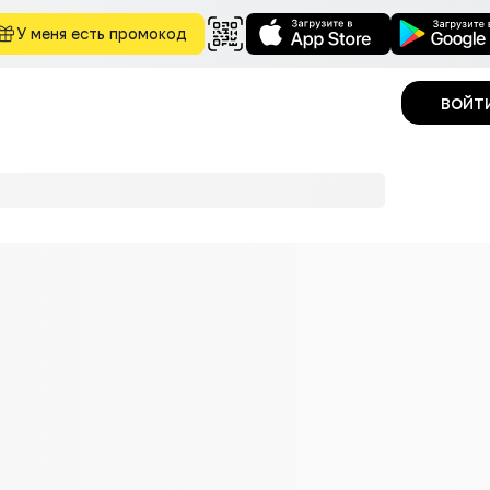
У меня есть промокод
войт