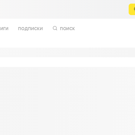
иги
подписки
поиск