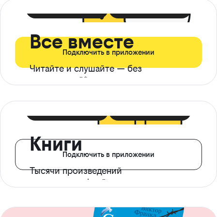
399 ₽ в мес
21 ₽ в день
Все вместе
Подключить в приложении
Читайте и слушайте — без
ограничений*
299 ₽ в мес
14 ₽ в день
Книги
Подключить в приложении
Тысячи произведений
с доступом офлайн