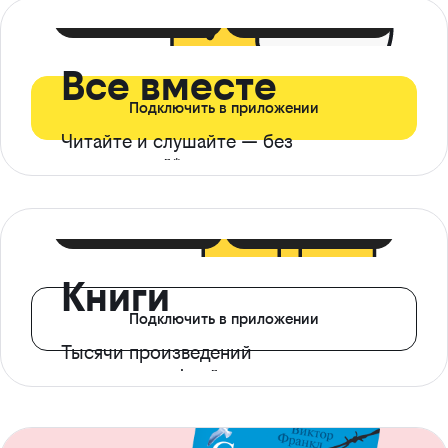
399 ₽ в мес
21 ₽ в день
Все вместе
Подключить в приложении
Читайте и слушайте — без
ограничений*
299 ₽ в мес
14 ₽ в день
Книги
Подключить в приложении
Тысячи произведений
с доступом офлайн