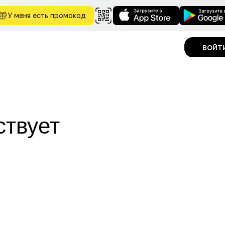
У меня есть промокод
войт
ствует