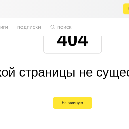
иги
подписки
поиск
404
кой страницы не суще
На главную