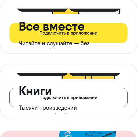
399 ₽ в мес
21 ₽ в день
Все вместе
Подключить в приложении
Читайте и слушайте — без
ограничений*
299 ₽ в мес
14 ₽ в день
Книги
Подключить в приложении
Тысячи произведений
с доступом офлайн