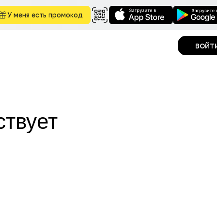
У меня есть промокод
войт
ствует