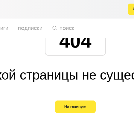
иги
подписки
поиск
404
кой страницы не суще
На главную