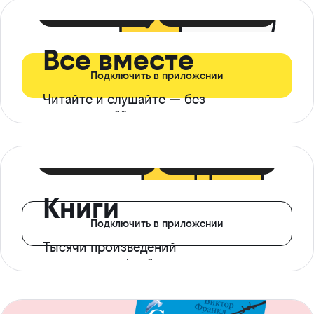
399 ₽ в мес
21 ₽ в день
Все вместе
Подключить в приложении
Читайте и слушайте — без
ограничений*
299 ₽ в мес
14 ₽ в день
Книги
Подключить в приложении
Тысячи произведений
с доступом офлайн