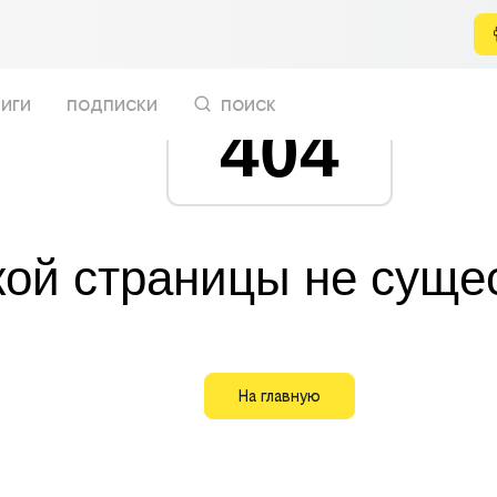
иги
подписки
поиск
404
кой страницы не суще
На главную