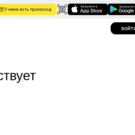
У меня есть промокод
войт
ствует