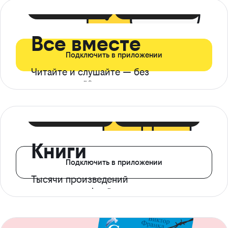
399 ₽ в мес
21 ₽ в день
Все вместе
Подключить в приложении
Читайте и слушайте — без
ограничений*
299 ₽ в мес
14 ₽ в день
Книги
Подключить в приложении
Тысячи произведений
с доступом офлайн