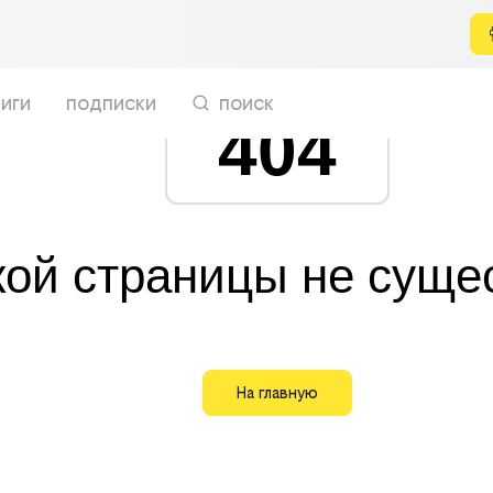
иги
подписки
поиск
404
кой страницы не суще
На главную