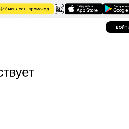
У меня есть промокод
войт
ствует