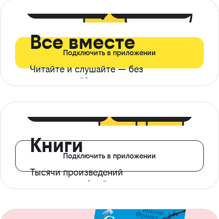
399 ₽ в мес
21 ₽ в день
Все вместе
Подключить в приложении
Читайте и слушайте — без
ограничений*
299 ₽ в мес
14 ₽ в день
Книги
Подключить в приложении
Тысячи произведений
с доступом офлайн