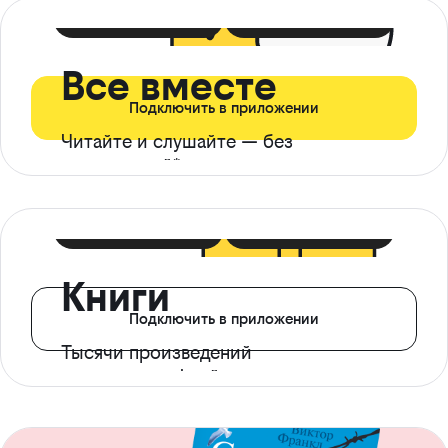
399 ₽ в мес
21 ₽ в день
Все вместе
Подключить в приложении
Читайте и слушайте — без
ограничений*
299 ₽ в мес
14 ₽ в день
Книги
Подключить в приложении
Тысячи произведений
с доступом офлайн