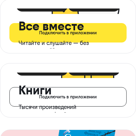
399 ₽ в мес
21 ₽ в день
Все вместе
Подключить в приложении
Читайте и слушайте — без
ограничений*
299 ₽ в мес
14 ₽ в день
Книги
Подключить в приложении
Тысячи произведений
с доступом офлайн