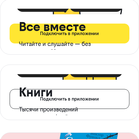
399 ₽ в мес
21 ₽ в день
Все вместе
Подключить в приложении
Читайте и слушайте — без
ограничений*
299 ₽ в мес
14 ₽ в день
Книги
Подключить в приложении
Тысячи произведений
с доступом офлайн