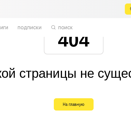
иги
подписки
поиск
404
кой страницы не суще
На главную