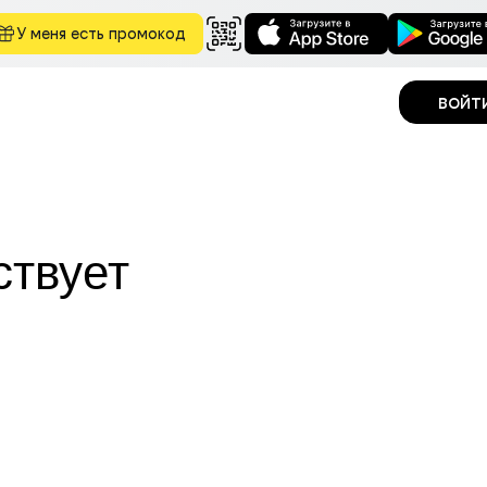
У меня есть промокод
войт
ствует