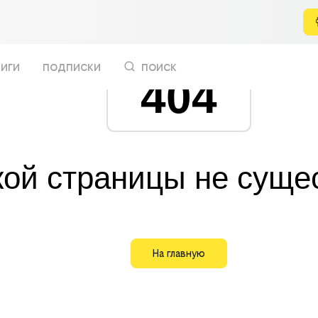
иги
подписки
поиск
404
кой страницы не суще
На главную