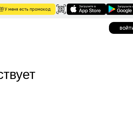
У меня есть промокод
войт
ствует