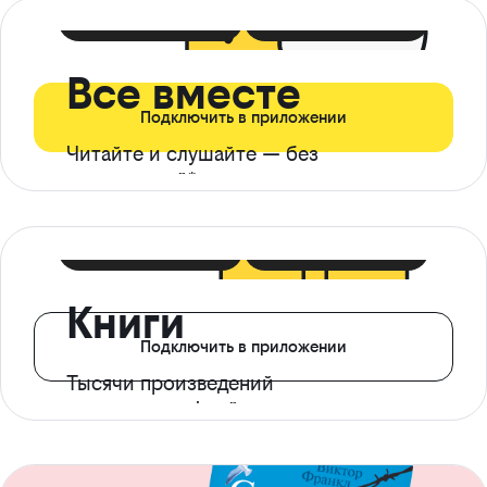
399 ₽ в мес
21 ₽ в день
Все вместе
Подключить в приложении
Читайте и слушайте — без
ограничений*
299 ₽ в мес
14 ₽ в день
Книги
Подключить в приложении
Тысячи произведений
с доступом офлайн