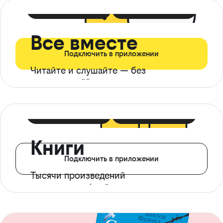
399 ₽ в мес
21 ₽ в день
Все вместе
Подключить в приложении
Читайте и слушайте — без
ограничений*
299 ₽ в мес
14 ₽ в день
Книги
Подключить в приложении
Тысячи произведений
с доступом офлайн