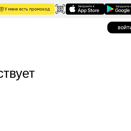
У меня есть промокод
войт
ствует