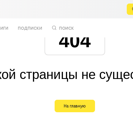
иги
подписки
поиск
404
кой страницы не суще
На главную