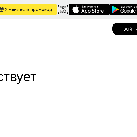
У меня есть промокод
войт
ствует