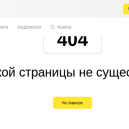
иги
подписки
поиск
404
кой страницы не суще
На главную