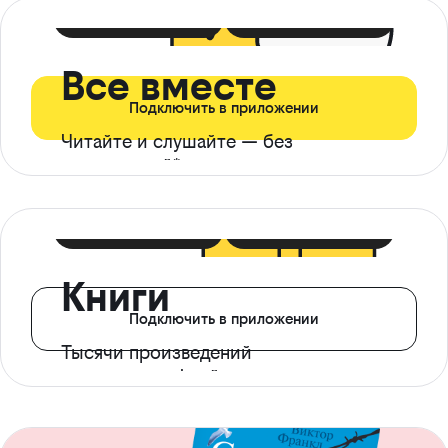
399 ₽ в мес
21 ₽ в день
Все вместе
Подключить в приложении
Читайте и слушайте — без
ограничений*
299 ₽ в мес
14 ₽ в день
Книги
Подключить в приложении
Тысячи произведений
с доступом офлайн