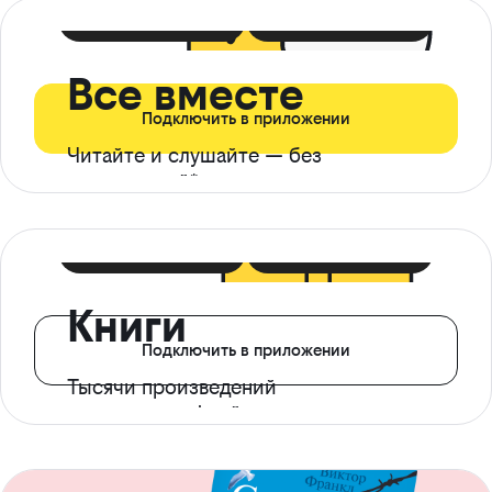
399 ₽ в мес
21 ₽ в день
Все вместе
Подключить в приложении
Читайте и слушайте — без
ограничений*
299 ₽ в мес
14 ₽ в день
Книги
Подключить в приложении
Тысячи произведений
с доступом офлайн