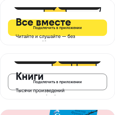
399 ₽ в мес
21 ₽ в день
Все вместе
Подключить в приложении
Читайте и слушайте — без
ограничений*
299 ₽ в мес
14 ₽ в день
Книги
Подключить в приложении
Тысячи произведений
с доступом офлайн