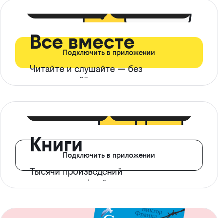
399 ₽ в мес
21 ₽ в день
Все вместе
Подключить в приложении
Читайте и слушайте — без
ограничений*
299 ₽ в мес
14 ₽ в день
Книги
Подключить в приложении
Тысячи произведений
с доступом офлайн