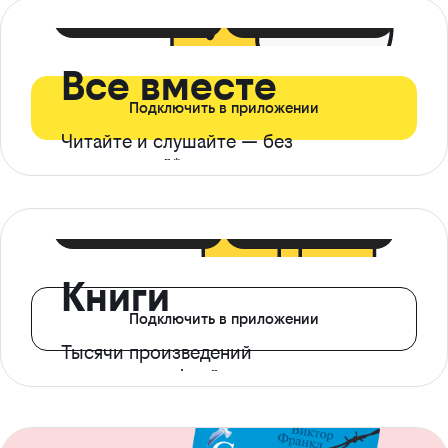
399 ₽ в мес
21 ₽ в день
Все вместе
Подключить в приложении
Читайте и слушайте — без
ограничений*
299 ₽ в мес
14 ₽ в день
Книги
Подключить в приложении
Тысячи произведений
с доступом офлайн