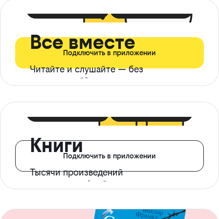
399 ₽ в мес
21 ₽ в день
Все вместе
Подключить в приложении
Читайте и слушайте — без
ограничений*
299 ₽ в мес
14 ₽ в день
Книги
Подключить в приложении
Тысячи произведений
с доступом офлайн