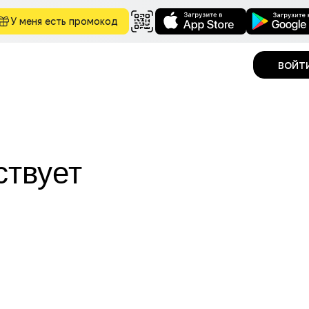
У меня есть промокод
войт
ствует