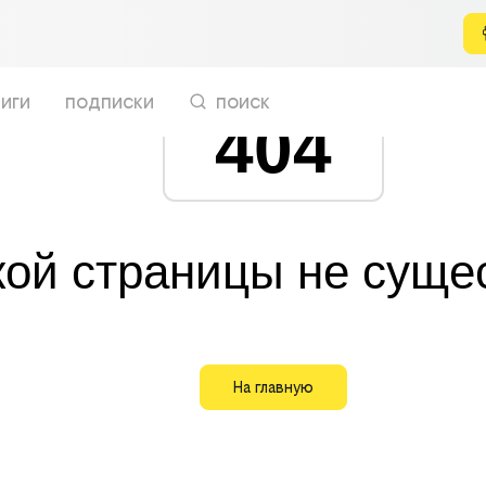
иги
подписки
поиск
404
кой страницы не суще
На главную