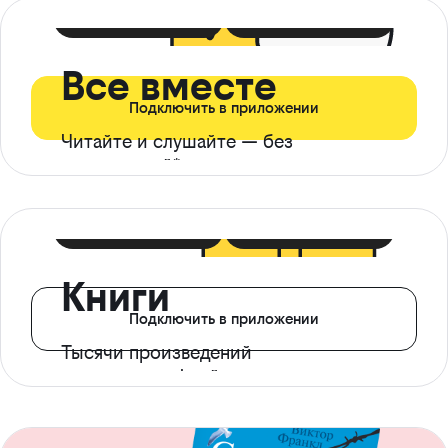
399 ₽ в мес
21 ₽ в день
Все вместе
Подключить в приложении
Читайте и слушайте — без
ограничений*
299 ₽ в мес
14 ₽ в день
Книги
Подключить в приложении
Тысячи произведений
с доступом офлайн