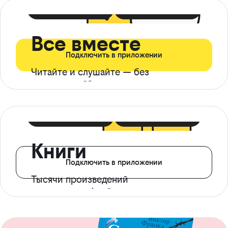
399 ₽ в мес
21 ₽ в день
Все вместе
Подключить в приложении
Читайте и слушайте — без
ограничений*
299 ₽ в мес
14 ₽ в день
Книги
Подключить в приложении
Тысячи произведений
с доступом офлайн