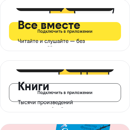
399 ₽ в мес
21 ₽ в день
Все вместе
Подключить в приложении
Читайте и слушайте — без
ограничений*
299 ₽ в мес
14 ₽ в день
Книги
Подключить в приложении
Тысячи произведений
с доступом офлайн