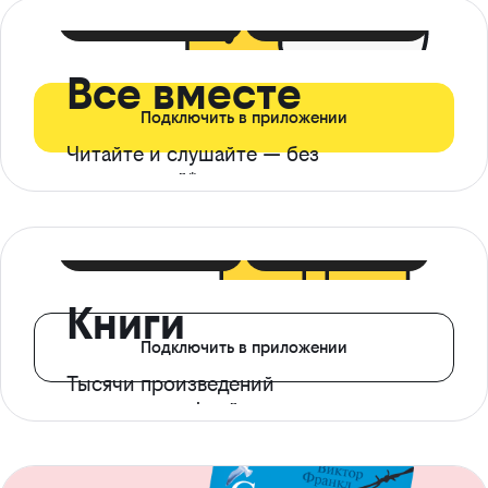
399 ₽ в мес
21 ₽ в день
Все вместе
Подключить в приложении
Читайте и слушайте — без
ограничений*
299 ₽ в мес
14 ₽ в день
Книги
Подключить в приложении
Тысячи произведений
с доступом офлайн