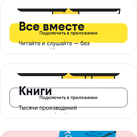
399 ₽ в мес
21 ₽ в день
Все вместе
Подключить в приложении
Читайте и слушайте — без
ограничений*
299 ₽ в мес
14 ₽ в день
Книги
Подключить в приложении
Тысячи произведений
с доступом офлайн