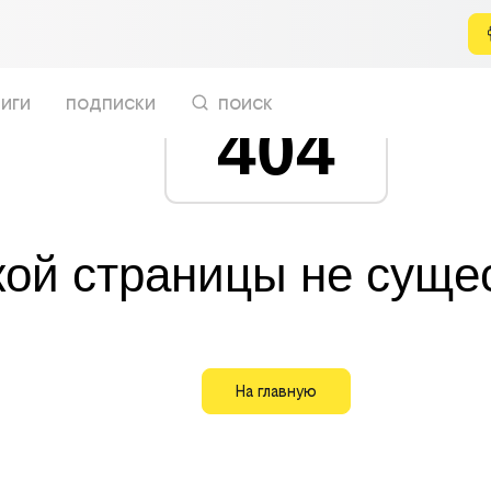
иги
подписки
поиск
404
кой страницы не суще
На главную