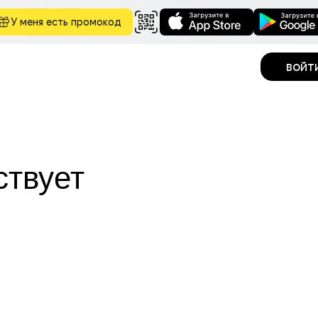
У меня есть промокод
войт
ствует