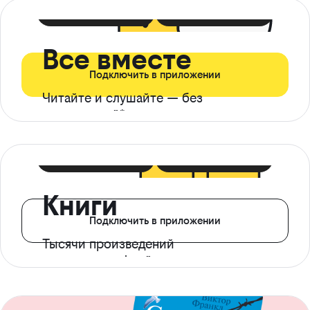
399 ₽ в мес
21 ₽ в день
Все вместе
Подключить в приложении
Читайте и слушайте — без
ограничений*
299 ₽ в мес
14 ₽ в день
Книги
Подключить в приложении
Тысячи произведений
с доступом офлайн