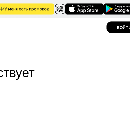
У меня есть промокод
войт
ствует