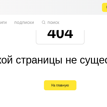
иги
подписки
поиск
404
кой страницы не суще
На главную