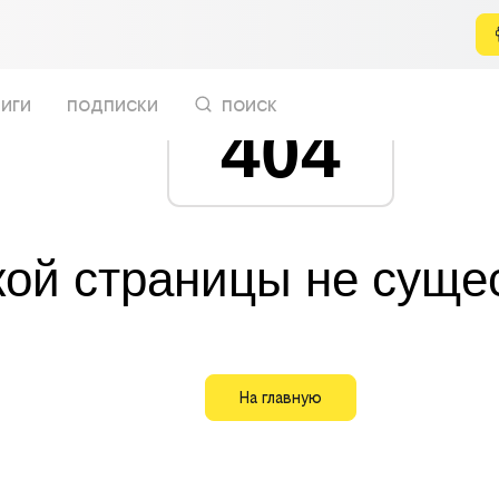
иги
подписки
поиск
404
кой страницы не суще
На главную