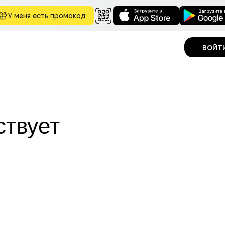
У меня есть промокод
войт
ствует